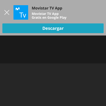
Iniciar sesión
Movistar TV App
B
Movistar TV App
Gratis en Google Play
Descargar