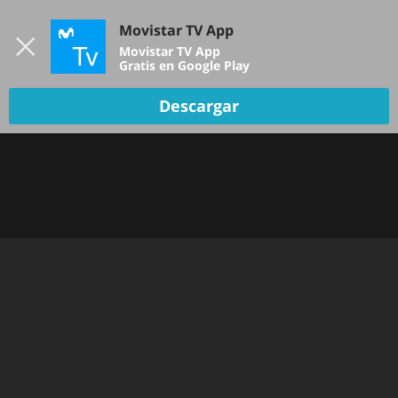
Iniciar sesión
Movistar TV App
B
Movistar TV App
Gratis en Google Play
Descargar