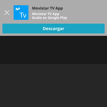
Iniciar sesión
Movistar TV App
B
Movistar TV App
Gratis en Google Play
Descargar