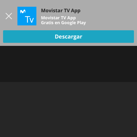
Iniciar sesión
Movistar TV App
B
Movistar TV App
Gratis en Google Play
Descargar