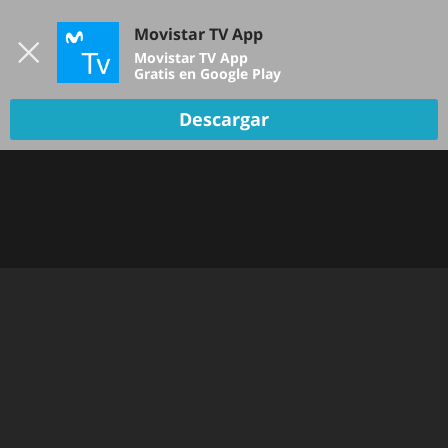
Iniciar sesión
Movistar TV App
B
Movistar TV App
Gratis en Google Play
Descargar