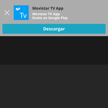
Iniciar sesión
Movistar TV App
B
Movistar TV App
Gratis en Google Play
Descargar