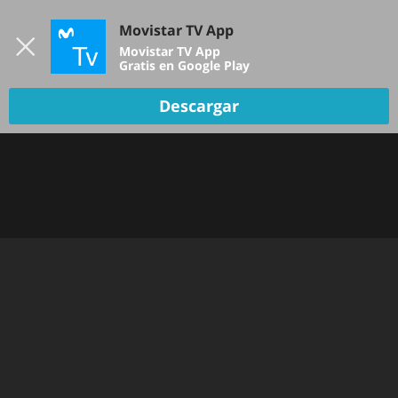
Iniciar sesión
Movistar TV App
B
Movistar TV App
Gratis en Google Play
TV EN VIVO
Descargar