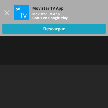
Iniciar sesión
Movistar TV App
B
Movistar TV App
Gratis en Google Play
Descargar