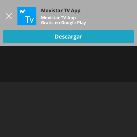
Iniciar sesión
Movistar TV App
B
Movistar TV App
Gratis en Google Play
Descargar