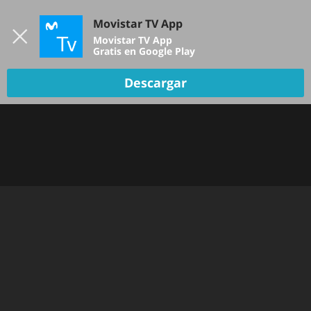
Iniciar sesión
Movistar TV App
B
Movistar TV App
Gratis en Google Play
Descargar