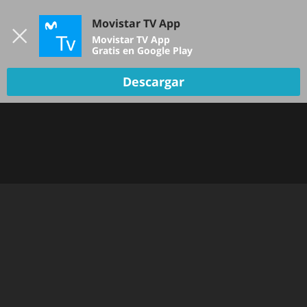
Iniciar sesión
Movistar TV App
B
Movistar TV App
Gratis en Google Play
TV EN VIVO
Descargar