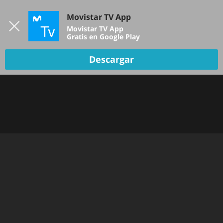
Iniciar sesión
Movistar TV App
B
Movistar TV App
Gratis en Google Play
DEPORTES
Descargar
NOTICIAS
PELÍCULAS Y SERIES
KIDS