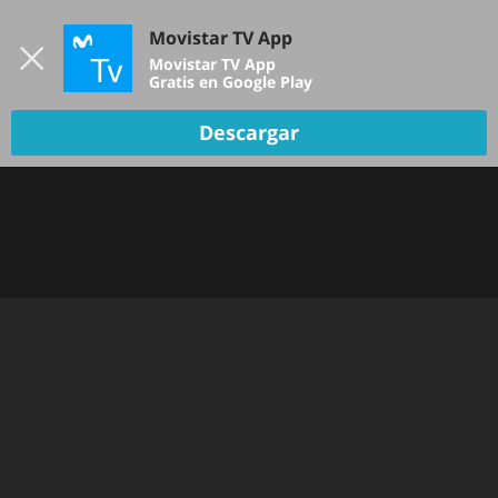
Iniciar sesión
Movistar TV App
B
Movistar TV App
Gratis en Google Play
Descargar