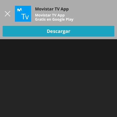
Iniciar sesión
Movistar TV App
B
Movistar TV App
Gratis en Google Play
TV EN VIVO
Descargar