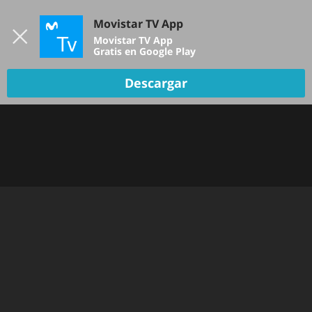
Iniciar sesión
Movistar TV App
B
Movistar TV App
Gratis en Google Play
TV EN VIVO
Descargar