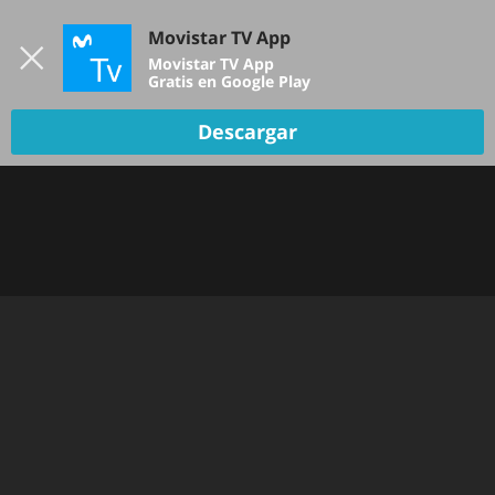
Iniciar sesión
Movistar TV App
B
Movistar TV App
Gratis en Google Play
Descargar