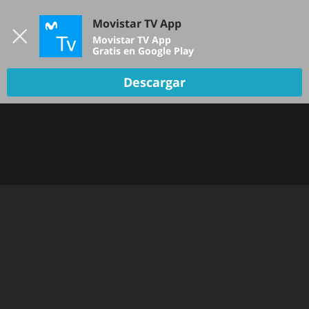
Iniciar sesión
Movistar TV App
B
Movistar TV App
Gratis en Google Play
Descargar