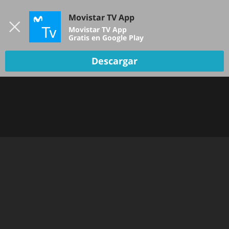
Iniciar sesión
Movistar TV App
B
Movistar TV App
Gratis en Google Play
Descargar