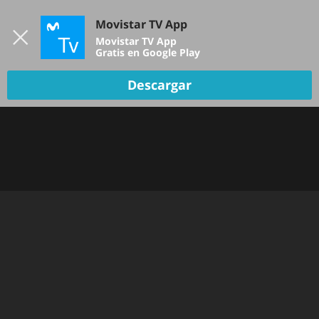
Iniciar sesión
Movistar TV App
B
Movistar TV App
Gratis en Google Play
Descargar