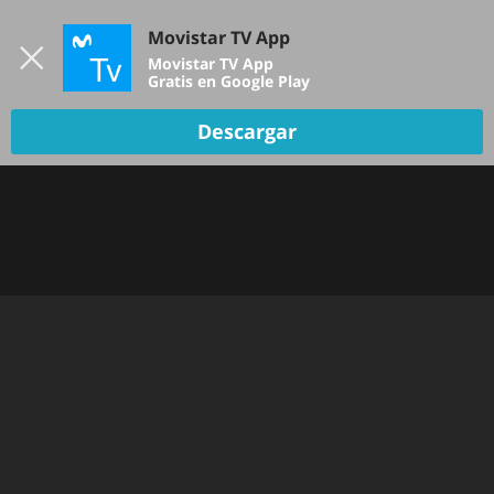
Iniciar sesión
Movistar TV App
B
Movistar TV App
Gratis en Google Play
TV EN VIVO
Descargar