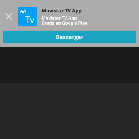
Iniciar sesión
Movistar TV App
B
Movistar TV App
Gratis en Google Play
Descargar