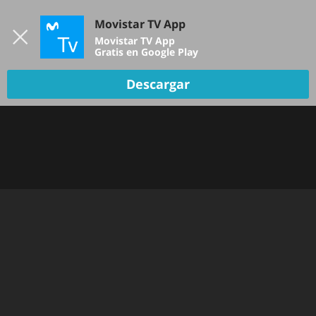
Iniciar sesión
Movistar TV App
B
Movistar TV App
Gratis en Google Play
Descargar