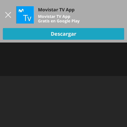
Iniciar sesión
Movistar TV App
B
Movistar TV App
Gratis en Google Play
Descargar