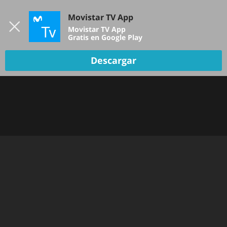
Iniciar sesión
Movistar TV App
B
Movistar TV App
Gratis en Google Play
Descargar