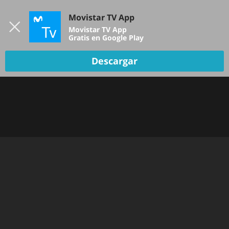
Iniciar sesión
Movistar TV App
B
Movistar TV App
Gratis en Google Play
TV EN VIVO
Descargar