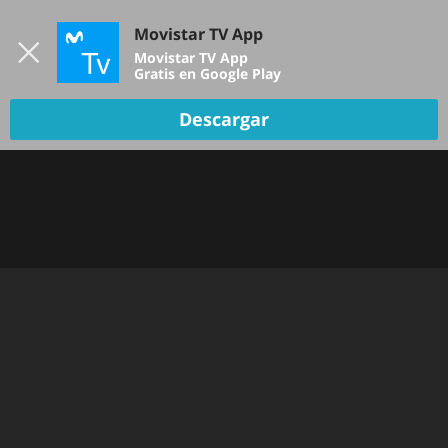
Iniciar sesión
Movistar TV App
B
Movistar TV App
Gratis en Google Play
TV EN VIVO
Descargar