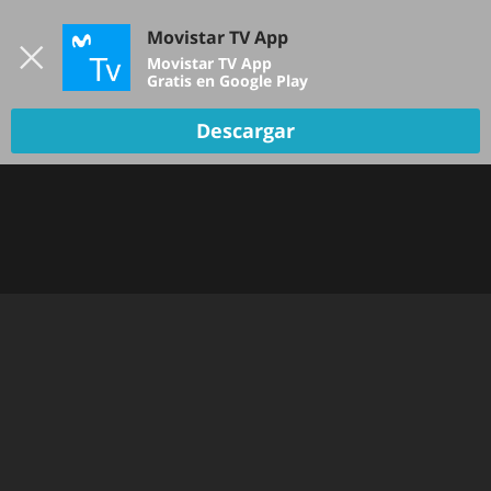
Iniciar sesión
Movistar TV App
B
Movistar TV App
Gratis en Google Play
TV EN VIVO
Descargar