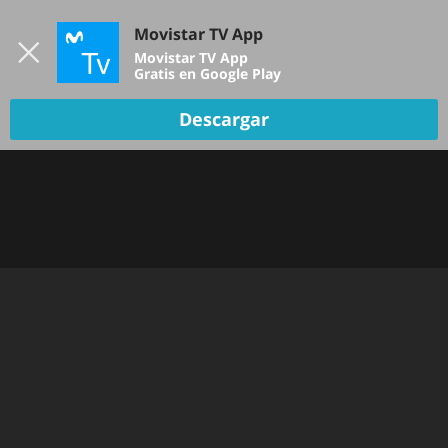
Iniciar sesión
Movistar TV App
B
Movistar TV App
Gratis en Google Play
Descargar