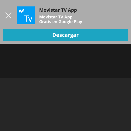
Iniciar sesión
Movistar TV App
B
Movistar TV App
Gratis en Google Play
TV EN VIVO
Descargar