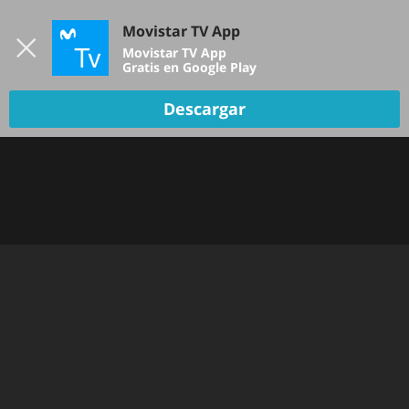
Iniciar sesión
Movistar TV App
B
Movistar TV App
Gratis en Google Play
TV EN VIVO
Descargar
Oops!
Hemos tenido un problema... Inténtalo