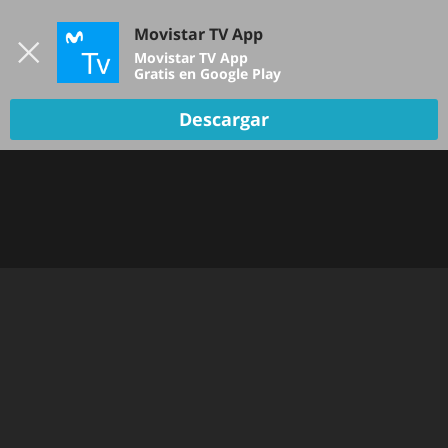
Iniciar sesión
Movistar TV App
B
Movistar TV App
Gratis en Google Play
TV EN VIVO
Descargar