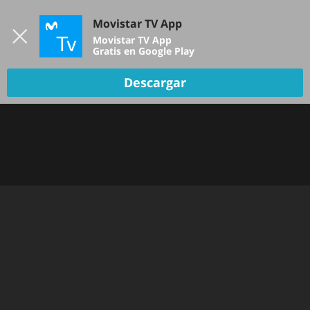
Iniciar sesión
Movistar TV App
B
Movistar TV App
Gratis en Google Play
Descargar