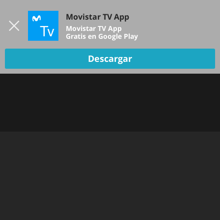
Iniciar sesión
Movistar TV App
B
Movistar TV App
Gratis en Google Play
Descargar