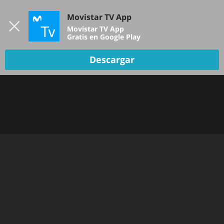
Iniciar sesión
Movistar TV App
B
Movistar TV App
Gratis en Google Play
Descargar