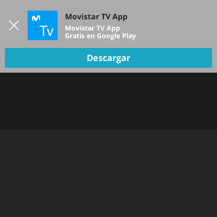
Iniciar sesión
Movistar TV App
B
Movistar TV App
Gratis en Google Play
Descargar