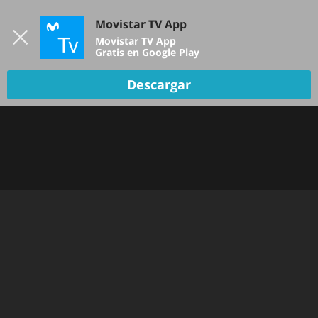
Iniciar sesión
Movistar TV App
B
Movistar TV App
Gratis en Google Play
TV EN VIVO
Descargar