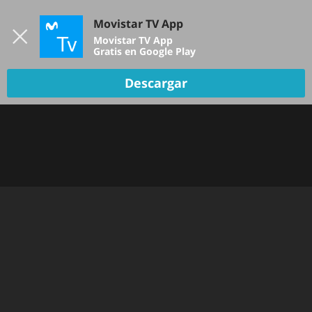
Iniciar sesión
Movistar TV App
B
Movistar TV App
Gratis en Google Play
Descargar