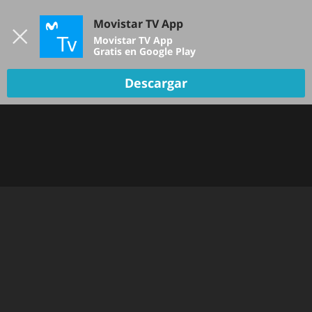
Iniciar sesión
Movistar TV App
B
Movistar TV App
Gratis en Google Play
TV EN VIVO
Descargar