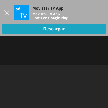
Iniciar sesión
Movistar TV App
B
Movistar TV App
Gratis en Google Play
TV EN VIVO
Descargar