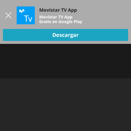
Iniciar sesión
Movistar TV App
B
Movistar TV App
Gratis en Google Play
TV EN VIVO
Descargar