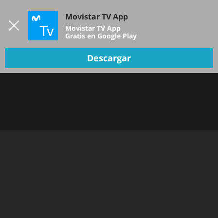
Iniciar sesión
Movistar TV App
B
Movistar TV App
Gratis en Google Play
Descargar