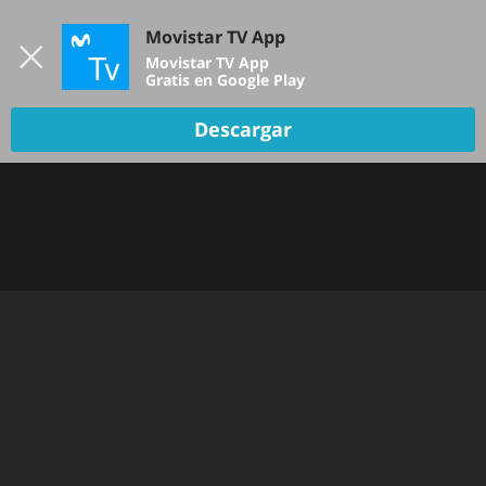
Iniciar sesión
Movistar TV App
B
Movistar TV App
Gratis en Google Play
Descargar