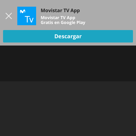
Iniciar sesión
Movistar TV App
B
Movistar TV App
Gratis en Google Play
Descargar