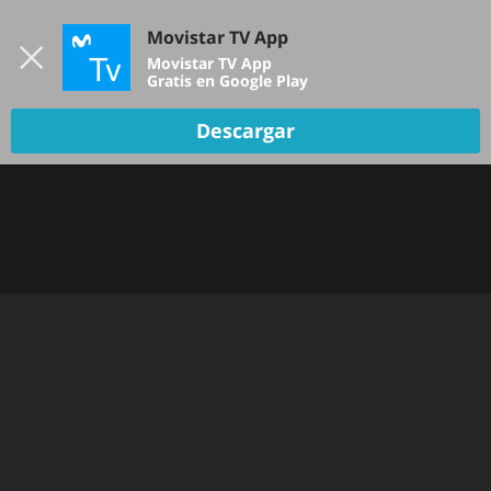
Iniciar sesión
Movistar TV App
B
Movistar TV App
Gratis en Google Play
Descargar