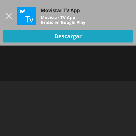
Iniciar sesión
Movistar TV App
B
Movistar TV App
Gratis en Google Play
Descargar