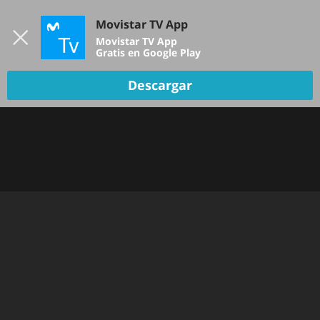
Iniciar sesión
Movistar TV App
B
Movistar TV App
Gratis en Google Play
Descargar