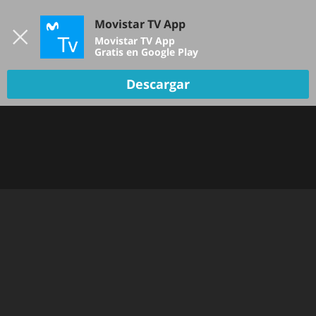
Iniciar sesión
Movistar TV App
B
Movistar TV App
Gratis en Google Play
Descargar