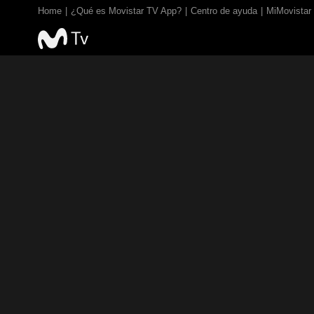
Home
¿Qué es Movistar TV App?
Centro de ayuda
MiMovistar
The Little Bird 
the Caterpillar
TE - Para todos los públicos
2017
4 mins
Infantil
Comedia
Familiar
Dirección:
Lena von Döhren