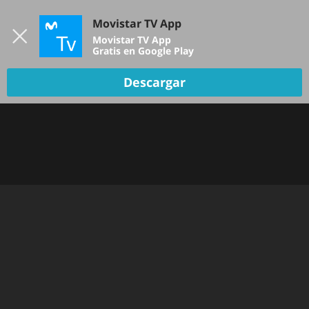
Iniciar sesión
Movistar TV App
B
Movistar TV App
Gratis en Google Play
Descargar