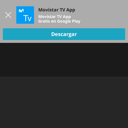
Iniciar sesión
Movistar TV App
B
Movistar TV App
Gratis en Google Play
Descargar